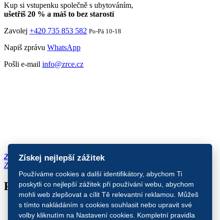
Kup si vstupenku společně s ubytováním,
ušetříš 20 % a máš to bez starostí
Zavolej
+420 735 853 582
Po-Pá 10-18
Napiš zprávu
WhatsApp
Pošli e-mail
info@zrce.cz
Předregistrace
2027
Získej nejlepší zážitek
Zajisti si místo
4. vlna vstupenek končí za:
Používáme cookies a další identifikátory, abychom Ti
Partneři
poskytli co nejlepší zážitek při používání webu, abychom
mohli web zlepšovat a cílit Tě relevantní reklamou. Můžeš
s tímto nakládáním s cookies souhlasit nebo upravit své
volby kliknutím na Nastavení cookies. Kompletní pravidla