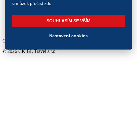
si můžeš přečíst
zde
.
SOUHLASÍM SE VŠÍM
Nastavení cookies
Obchodní podmínky
Cookies
Cestovní pojištění
© 2026 CK BL Travel s.r.o.