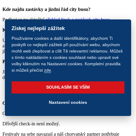
Kde najdu zastávky a jízdní řád city busu?
Podívej se na aktuální
přehled linek a zastávek city busu
.
Získej nejlepší zážitek
Kolik stojí a kde se platí jedna jízda city busem?
Používáme cookies a další identifikátory, abychom Ti
Upozorňujeme, že city busy mají omezenou kapacitu
poskytli co nejlepší zážitek při používání webu, abychom
a upřednostňují držitele vícedenního jízdné. Cena jedné zpáteční
mohli web zlepšovat a cílit Tě relevantní reklamou. Můžeš
jízdy 7 €, platí se kartou u řidiče při nástupu do city busu.
s tímto nakládáním s cookies souhlasit nebo upravit své
Půjde city bus dokoupit i na místě?
volby kliknutím na Nastavení cookies. Kompletní pravidla
si můžeš přečíst
zde
.
Jízdné na city bus lze zakoupit i
samostatně online
nejpozději první
den festivalu.
SOUHLASÍM SE VŠÍM
UBYTOVÁNÍ
Nastavení cookies
Od kdy je možné se ubytovat?
Check-in na ubytování probíhá v čase 15:00–21:00.
Dřívější check-in není možný.
Festivaly na sebe navazují a náš chorvatský partner potřebuje