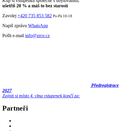
Kup si vstupenku společně s ubytováním,
ušetříš 20 % a máš to bez starostí
Zavolej
+420 735 853 582
Po-Pá 10-18
Napiš zprávu
WhatsApp
Pošli e-mail
info@zrce.cz
Předregistrace
2027
Zajisti si místo
4. vlna vstupenek končí za:
Partneři