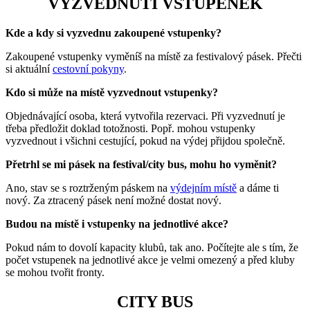
VYZVEDNUTÍ VSTUPENEK
Kde a kdy si vyzvednu zakoupené vstupenky?
Zakoupené vstupenky vyměníš na místě za festivalový pásek. Přečti
si aktuální
cestovní pokyny
.
Kdo si může na místě vyzvednout vstupenky?
Objednávající osoba, která vytvořila rezervaci. Při vyzvednutí je
třeba předložit doklad totožnosti. Popř. mohou vstupenky
vyzvednout i všichni cestující, pokud na výdej přijdou společně.
Přetrhl se mi pásek na festival/city bus, mohu ho vyměnit?
Ano, stav se s roztrženým páskem na
výdejním místě
a dáme ti
nový. Za ztracený pásek není možné dostat nový.
Budou na místě i vstupenky na jednotlivé akce?
Pokud nám to dovolí kapacity klubů, tak ano. Počítejte ale s tím, že
počet vstupenek na jednotlivé akce je velmi omezený a před kluby
se mohou tvořit fronty.
CITY BUS