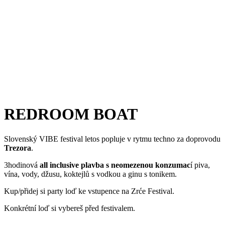
REDROOM BOAT
Slovenský VIBE festival letos popluje v rytmu techno za doprovodu
Trezora
.
3hodinová
all inclusive plavba s neomezenou konzumac
í piva,
vína, vody, džusu, koktejlů s vodkou a ginu s tonikem.
Kup/přidej si party loď ke vstupence na Zrće Festival.
Konkrétní loď si vybereš před festivalem.