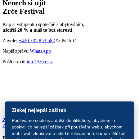
Nenech si ujít
Zrće Festival
Kup si vstupenku společně s ubytováním,
ušetříš 20 % a máš to bez starostí
Zavolej
+420 735 853 582
Po-Pá 10-18
Napiš zprávu
WhatsApp
Pošli e-mail
info@zrce.cz
Získej nejlepší zážitek
Předregistrace
2027
Používáme cookies a další identifikátory, abychom Ti
Zajisti si místo
4. vlna vstupenek končí za:
poskytli co nejlepší zážitek při používání webu, abychom
mohli web zlepšovat a cílit Tě relevantní reklamou. Můžeš
Partneři