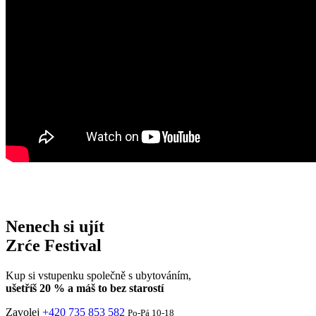
Nenech si ujít
Zrće Festival
Kup si vstupenku společně s ubytováním,
ušetříš 20 % a máš to bez starostí
Zavolej
+420 735 853 582
Po-Pá 10-18