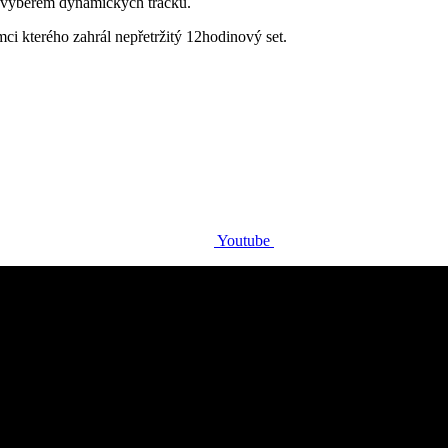
 výběrem dynamických tracků.
i kterého zahrál nepřetržitý 12hodinový set.
Youtube