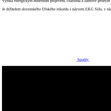
Vyniká energickým hudebním projevem, charisma a žánrově pestrým
Je držitelem slovenského DJského rekordu s názvem EKG Sólo, v rámc
Spotify