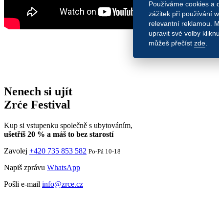
Používáme cookies a dal
zážitek při používání 
relevantní reklamou. 
upravit své volby klik
můžeš přečíst
zde
.
Nenech si ujít
Zrće Festival
Kup si vstupenku společně s ubytováním,
ušetříš 20 % a máš to bez starostí
Zavolej
+420 735 853 582
Po-Pá 10-18
Napiš zprávu
WhatsApp
Pošli e-mail
info@zrce.cz