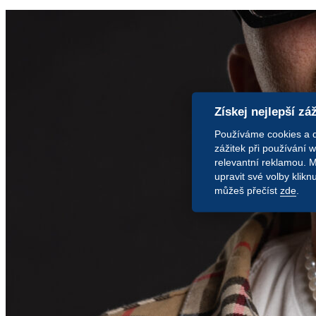
Získej nejlepší zá
Používáme cookies a dal
zážitek při používání 
relevantní reklamou. 
upravit své volby klik
můžeš přečíst
zde
.