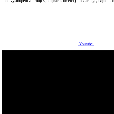
Jeho vystoupení zahrnují spolupráci s umělci jako Carnage, Diplo ne
Youtube