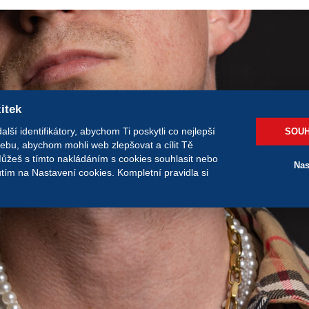
žitek
ší identifikátory, abychom Ti poskytli co nejlepší
SOUH
webu, abychom mohli web zlepšovat a cílit Tě
Můžeš s tímto nakládáním s cookies souhlasit nebo
Nas
nutím na Nastavení cookies. Kompletní pravidla si